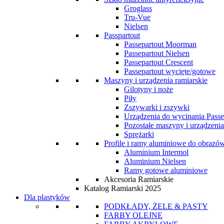
Groglass
Tru-Vue
Nielsen
Passpartout
Passepartout Moorman
Passepartout Nielsen
Passepartout Crescent
Passepartout wycięte/gotowe
Maszyny i urządzenia ramiarskie
Gilotyny i noże
Piły
Zszywarki i zszywki
Urządzenia do wycinania Passe
Pozostałe maszyny i urządzenia
Sprężarki
Profile i ramy aluminiowe do obrazó
Aluminium Intermol
Aluminium Nielsen
Ramy gotowe aluminiowe
Akcesoria Ramiarskie
Katalog Ramiarski 2025
Dla plastyków
PODKŁADY, ŻELE & PASTY
FARBY OLEJNE