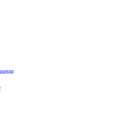
partout
w