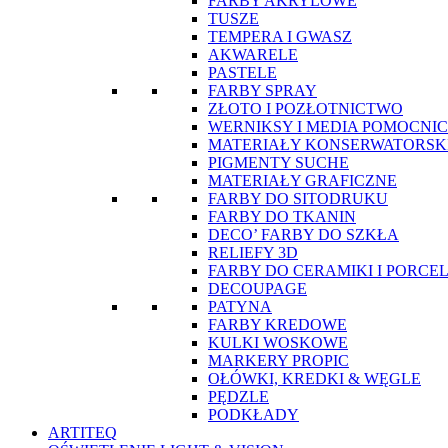
FARBY AKRYLOWE
TUSZE
TEMPERA I GWASZ
AKWARELE
PASTELE
FARBY SPRAY
ZŁOTO I POZŁOTNICTWO
WERNIKSY I MEDIA POMOCNI
MATERIAŁY KONSERWATORSK
PIGMENTY SUCHE
MATERIAŁY GRAFICZNE
FARBY DO SITODRUKU
FARBY DO TKANIN
DECO’ FARBY DO SZKŁA
RELIEFY 3D
FARBY DO CERAMIKI I PORCE
DECOUPAGE
PATYNA
FARBY KREDOWE
KULKI WOSKOWE
MARKERY PROPIC
OŁÓWKI, KREDKI & WĘGLE
PĘDZLE
PODKŁADY
ARTITEQ