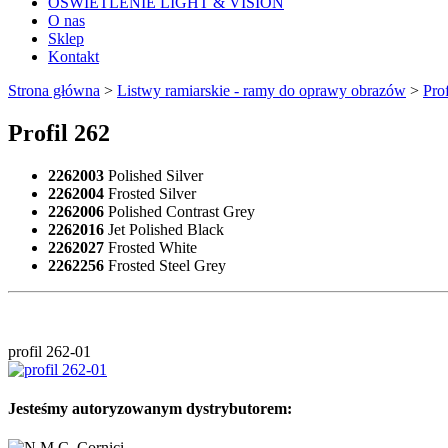
OŚWIETLENIE LIGHT & VISION
O nas
Sklep
Kontakt
Strona główna
>
Listwy ramiarskie - ramy do oprawy obrazów
>
Pro
Profil 262
2262003
Polished Silver
2262004
Frosted Silver
2262006
Polished Contrast Grey
2262016
Jet Polished Black
2262027
Frosted White
2262256
Frosted Steel Grey
profil 262-01
Jesteśmy autoryzowanym dystrybutorem: