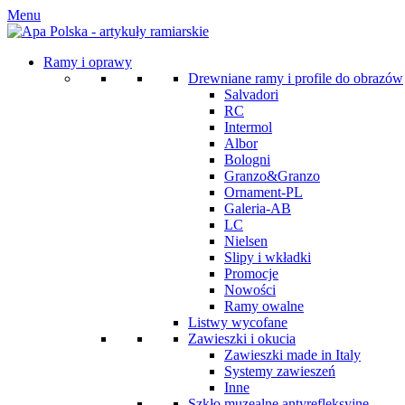
Menu
Ramy i oprawy
Drewniane ramy i profile do obrazów
Salvadori
RC
Intermol
Albor
Bologni
Granzo&Granzo
Ornament-PL
Galeria-AB
LC
Nielsen
Slipy i wkładki
Promocje
Nowości
Ramy owalne
Listwy wycofane
Zawieszki i okucia
Zawieszki made in Italy
Systemy zawieszeń
Inne
Szkło muzealne antyrefleksyjne