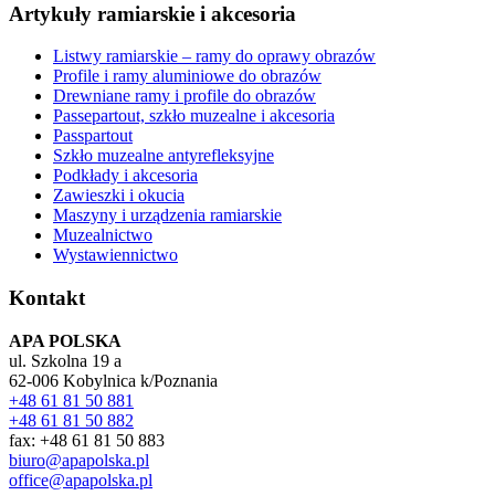
Artykuły ramiarskie i akcesoria
Listwy ramiarskie – ramy do oprawy obrazów
Profile i ramy aluminiowe do obrazów
Drewniane ramy i profile do obrazów
Passepartout, szkło muzealne i akcesoria
Passpartout
Szkło muzealne antyrefleksyjne
Podkłady i akcesoria
Zawieszki i okucia
Maszyny i urządzenia ramiarskie
Muzealnictwo
Wystawiennictwo
Kontakt
APA POLSKA
ul. Szkolna 19 a
62-006 Kobylnica k/Poznania
+48 61 81 50 881
+48 61 81 50 882
fax: +48 61 81 50 883
biuro@apapolska.pl
office@apapolska.pl