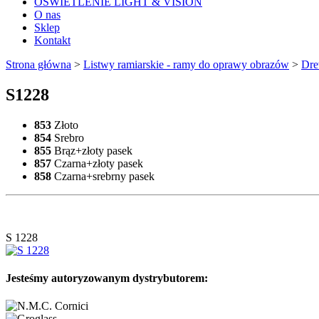
OŚWIETLENIE LIGHT & VISION
O nas
Sklep
Kontakt
Strona główna
>
Listwy ramiarskie - ramy do oprawy obrazów
>
Dre
S1228
853
Złoto
854
Srebro
855
Brąz+złoty pasek
857
Czarna+złoty pasek
858
Czarna+srebrny pasek
S 1228
Jesteśmy autoryzowanym dystrybutorem: