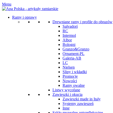
Menu
Ramy i oprawy
Drewniane ramy i profile do obrazów
Salvadori
RC
Intermol
Albor
Bologni
Granzo&Granzo
Ornament-PL
Galeria-AB
LC
Nielsen
Slipy i wkładki
Promocje
Nowości
Ramy owalne
Listwy wycofane
Zawieszki i okucia
Zawieszki made in Italy
Systemy zawieszeń
Inne
Szkło muzealne antyrefleksyjne