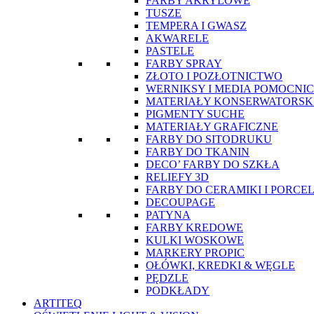
FARBY AKRYLOWE
TUSZE
TEMPERA I GWASZ
AKWARELE
PASTELE
FARBY SPRAY
ZŁOTO I POZŁOTNICTWO
WERNIKSY I MEDIA POMOCNI
MATERIAŁY KONSERWATORSK
PIGMENTY SUCHE
MATERIAŁY GRAFICZNE
FARBY DO SITODRUKU
FARBY DO TKANIN
DECO’ FARBY DO SZKŁA
RELIEFY 3D
FARBY DO CERAMIKI I PORCE
DECOUPAGE
PATYNA
FARBY KREDOWE
KULKI WOSKOWE
MARKERY PROPIC
OŁÓWKI, KREDKI & WĘGLE
PĘDZLE
PODKŁADY
ARTITEQ