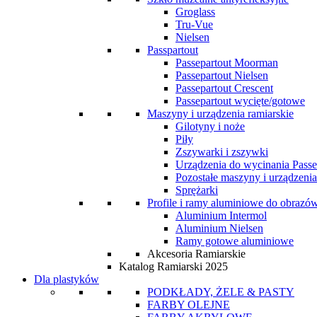
Groglass
Tru-Vue
Nielsen
Passpartout
Passepartout Moorman
Passepartout Nielsen
Passepartout Crescent
Passepartout wycięte/gotowe
Maszyny i urządzenia ramiarskie
Gilotyny i noże
Piły
Zszywarki i zszywki
Urządzenia do wycinania Passe
Pozostałe maszyny i urządzenia
Sprężarki
Profile i ramy aluminiowe do obrazó
Aluminium Intermol
Aluminium Nielsen
Ramy gotowe aluminiowe
Akcesoria Ramiarskie
Katalog Ramiarski 2025
Dla plastyków
PODKŁADY, ŻELE & PASTY
FARBY OLEJNE