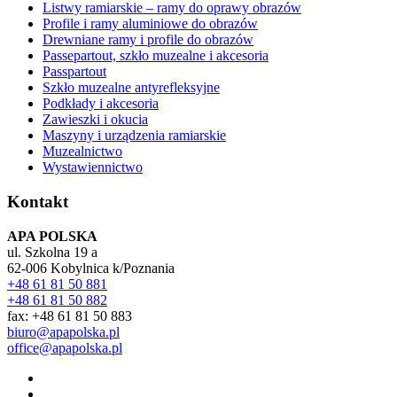
Listwy ramiarskie – ramy do oprawy obrazów
Profile i ramy aluminiowe do obrazów
Drewniane ramy i profile do obrazów
Passepartout, szkło muzealne i akcesoria
Passpartout
Szkło muzealne antyrefleksyjne
Podkłady i akcesoria
Zawieszki i okucia
Maszyny i urządzenia ramiarskie
Muzealnictwo
Wystawiennictwo
Kontakt
APA POLSKA
ul. Szkolna 19 a
62-006 Kobylnica k/Poznania
+48 61 81 50 881
+48 61 81 50 882
fax: +48 61 81 50 883
biuro@apapolska.pl
office@apapolska.pl