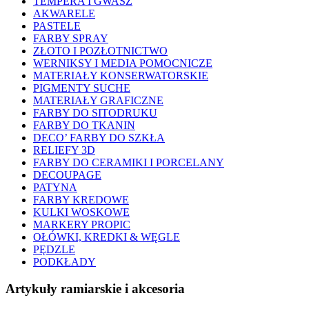
TEMPERA I GWASZ
AKWARELE
PASTELE
FARBY SPRAY
ZŁOTO I POZŁOTNICTWO
WERNIKSY I MEDIA POMOCNICZE
MATERIAŁY KONSERWATORSKIE
PIGMENTY SUCHE
MATERIAŁY GRAFICZNE
FARBY DO SITODRUKU
FARBY DO TKANIN
DECO’ FARBY DO SZKŁA
RELIEFY 3D
FARBY DO CERAMIKI I PORCELANY
DECOUPAGE
PATYNA
FARBY KREDOWE
KULKI WOSKOWE
MARKERY PROPIC
OŁÓWKI, KREDKI & WĘGLE
PĘDZLE
PODKŁADY
Artykuły ramiarskie i akcesoria