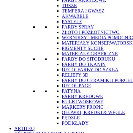
FARBY AKRYLOWE
TUSZE
TEMPERA I GWASZ
AKWARELE
PASTELE
FARBY SPRAY
ZŁOTO I POZŁOTNICTWO
WERNIKSY I MEDIA POMOCNI
MATERIAŁY KONSERWATORSK
PIGMENTY SUCHE
MATERIAŁY GRAFICZNE
FARBY DO SITODRUKU
FARBY DO TKANIN
DECO’ FARBY DO SZKŁA
RELIEFY 3D
FARBY DO CERAMIKI I PORCE
DECOUPAGE
PATYNA
FARBY KREDOWE
KULKI WOSKOWE
MARKERY PROPIC
OŁÓWKI, KREDKI & WĘGLE
PĘDZLE
PODKŁADY
ARTITEQ