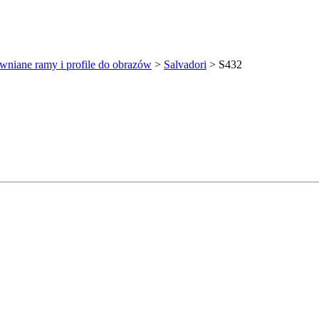
wniane ramy i profile do obrazów
>
Salvadori
>
S432