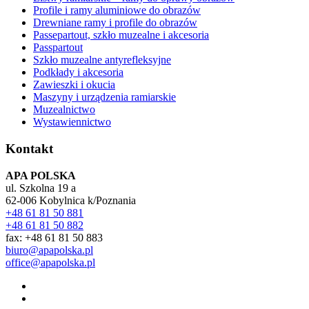
Profile i ramy aluminiowe do obrazów
Drewniane ramy i profile do obrazów
Passepartout, szkło muzealne i akcesoria
Passpartout
Szkło muzealne antyrefleksyjne
Podkłady i akcesoria
Zawieszki i okucia
Maszyny i urządzenia ramiarskie
Muzealnictwo
Wystawiennictwo
Kontakt
APA POLSKA
ul. Szkolna 19 a
62-006 Kobylnica k/Poznania
+48 61 81 50 881
+48 61 81 50 882
fax: +48 61 81 50 883
biuro@apapolska.pl
office@apapolska.pl