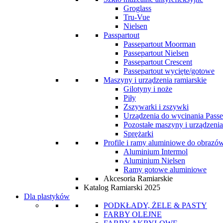
Groglass
Tru-Vue
Nielsen
Passpartout
Passepartout Moorman
Passepartout Nielsen
Passepartout Crescent
Passepartout wycięte/gotowe
Maszyny i urządzenia ramiarskie
Gilotyny i noże
Piły
Zszywarki i zszywki
Urządzenia do wycinania Passe
Pozostałe maszyny i urządzenia
Sprężarki
Profile i ramy aluminiowe do obrazó
Aluminium Intermol
Aluminium Nielsen
Ramy gotowe aluminiowe
Akcesoria Ramiarskie
Katalog Ramiarski 2025
Dla plastyków
PODKŁADY, ŻELE & PASTY
FARBY OLEJNE