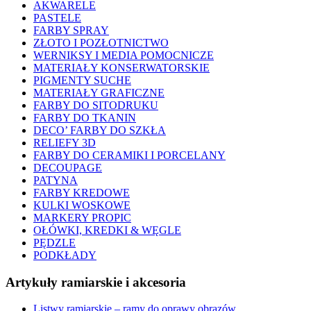
AKWARELE
PASTELE
FARBY SPRAY
ZŁOTO I POZŁOTNICTWO
WERNIKSY I MEDIA POMOCNICZE
MATERIAŁY KONSERWATORSKIE
PIGMENTY SUCHE
MATERIAŁY GRAFICZNE
FARBY DO SITODRUKU
FARBY DO TKANIN
DECO’ FARBY DO SZKŁA
RELIEFY 3D
FARBY DO CERAMIKI I PORCELANY
DECOUPAGE
PATYNA
FARBY KREDOWE
KULKI WOSKOWE
MARKERY PROPIC
OŁÓWKI, KREDKI & WĘGLE
PĘDZLE
PODKŁADY
Artykuły ramiarskie i akcesoria
Listwy ramiarskie – ramy do oprawy obrazów