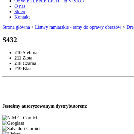
OŚWIETLENIE LIGHT & VISION
O nas
Sklep
Kontakt
Strona główna
>
Listwy ramiarskie - ramy do oprawy obrazów
>
Dre
S432
210
Srebrna
211
Złota
218
Czarna
219
Biała
Jesteśmy autoryzowanym dystrybutorem: