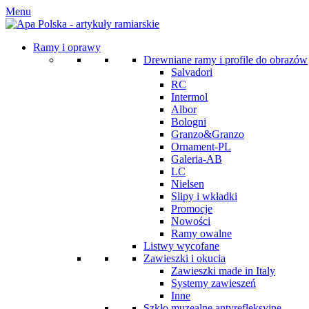
Menu
Ramy i oprawy
Drewniane ramy i profile do obrazów
Salvadori
RC
Intermol
Albor
Bologni
Granzo&Granzo
Ornament-PL
Galeria-AB
LC
Nielsen
Slipy i wkładki
Promocje
Nowości
Ramy owalne
Listwy wycofane
Zawieszki i okucia
Zawieszki made in Italy
Systemy zawieszeń
Inne
Szkło muzealne antyrefleksyjne