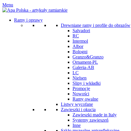
Menu
Ramy i oprawy
Drewniane ramy i profile do obrazów
Salvadori
RC
Intermol
Albor
Bologni
Granzo&Granzo
Ornament-PL
Galeria-AB
LC
Nielsen
Slipy i wkładki
Promocje
Nowości
Ramy owalne
Listwy wycofane
Zawieszki i okucia
Zawieszki made in Italy
Systemy zawieszeń
Inne
Szkło muzealne antyrefleksyjne