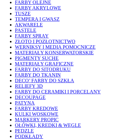
FARBY OLEJNE
FARBY AKRYLOWE
TUSZE
TEMPERA I GWASZ
AKWARELE
PASTELE
FARBY SPRAY
ZŁOTO I POZŁOTNICTWO
WERNIKSY I MEDIA POMOCNICZE
MATERIAŁY KONSERWATORSKIE
PIGMENTY SUCHE
MATERIAŁY GRAFICZNE
FARBY DO SITODRUKU
FARBY DO TKANIN
DECO’ FARBY DO SZKŁA
RELIEFY 3D
FARBY DO CERAMIKI I PORCELANY
DECOUPAGE
PATYNA
FARBY KREDOWE
KULKI WOSKOWE
MARKERY PROPIC
OŁÓWKI, KREDKI & WĘGLE
PĘDZLE
PODKŁADY