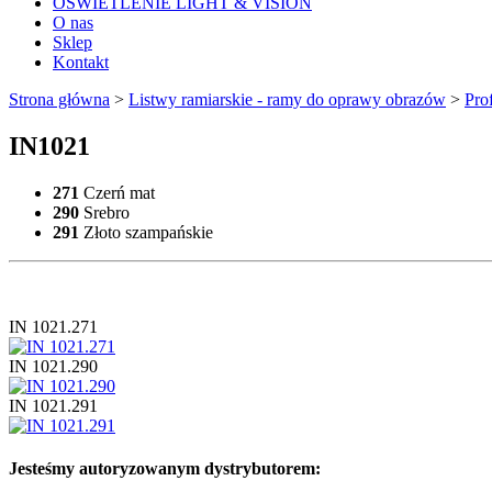
OŚWIETLENIE LIGHT & VISION
O nas
Sklep
Kontakt
Strona główna
>
Listwy ramiarskie - ramy do oprawy obrazów
>
Pro
IN1021
271
Czerń mat
290
Srebro
291
Złoto szampańskie
IN 1021.271
IN 1021.290
IN 1021.291
Jesteśmy autoryzowanym dystrybutorem: