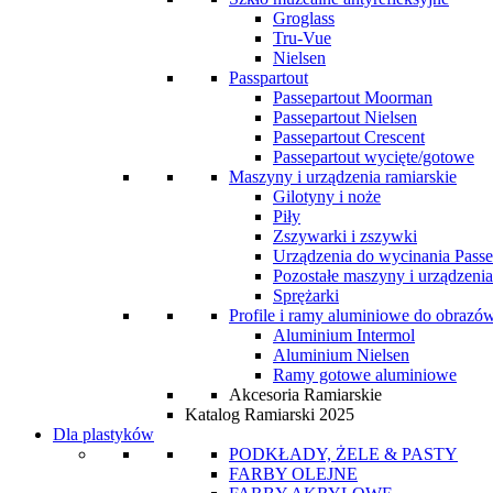
Groglass
Tru-Vue
Nielsen
Passpartout
Passepartout Moorman
Passepartout Nielsen
Passepartout Crescent
Passepartout wycięte/gotowe
Maszyny i urządzenia ramiarskie
Gilotyny i noże
Piły
Zszywarki i zszywki
Urządzenia do wycinania Passe
Pozostałe maszyny i urządzenia
Sprężarki
Profile i ramy aluminiowe do obrazó
Aluminium Intermol
Aluminium Nielsen
Ramy gotowe aluminiowe
Akcesoria Ramiarskie
Katalog Ramiarski 2025
Dla plastyków
PODKŁADY, ŻELE & PASTY
FARBY OLEJNE