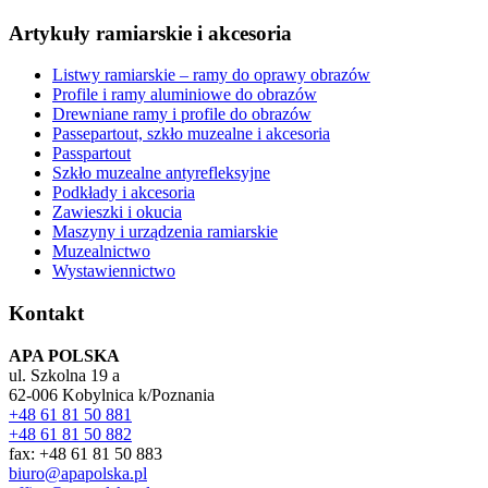
Artykuły ramiarskie i akcesoria
Listwy ramiarskie – ramy do oprawy obrazów
Profile i ramy aluminiowe do obrazów
Drewniane ramy i profile do obrazów
Passepartout, szkło muzealne i akcesoria
Passpartout
Szkło muzealne antyrefleksyjne
Podkłady i akcesoria
Zawieszki i okucia
Maszyny i urządzenia ramiarskie
Muzealnictwo
Wystawiennictwo
Kontakt
APA POLSKA
ul. Szkolna 19 a
62-006 Kobylnica k/Poznania
+48 61 81 50 881
+48 61 81 50 882
fax: +48 61 81 50 883
biuro@apapolska.pl