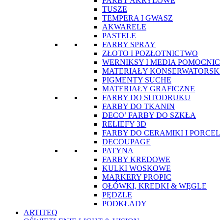
FARBY AKRYLOWE
TUSZE
TEMPERA I GWASZ
AKWARELE
PASTELE
FARBY SPRAY
ZŁOTO I POZŁOTNICTWO
WERNIKSY I MEDIA POMOCNI
MATERIAŁY KONSERWATORSK
PIGMENTY SUCHE
MATERIAŁY GRAFICZNE
FARBY DO SITODRUKU
FARBY DO TKANIN
DECO’ FARBY DO SZKŁA
RELIEFY 3D
FARBY DO CERAMIKI I PORCE
DECOUPAGE
PATYNA
FARBY KREDOWE
KULKI WOSKOWE
MARKERY PROPIC
OŁÓWKI, KREDKI & WĘGLE
PĘDZLE
PODKŁADY
ARTITEQ