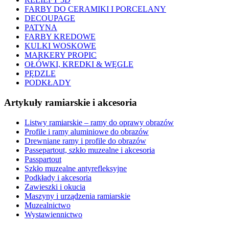
FARBY DO CERAMIKI I PORCELANY
DECOUPAGE
PATYNA
FARBY KREDOWE
KULKI WOSKOWE
MARKERY PROPIC
OŁÓWKI, KREDKI & WĘGLE
PĘDZLE
PODKŁADY
Artykuły ramiarskie i akcesoria
Listwy ramiarskie – ramy do oprawy obrazów
Profile i ramy aluminiowe do obrazów
Drewniane ramy i profile do obrazów
Passepartout, szkło muzealne i akcesoria
Passpartout
Szkło muzealne antyrefleksyjne
Podkłady i akcesoria
Zawieszki i okucia
Maszyny i urządzenia ramiarskie
Muzealnictwo
Wystawiennictwo