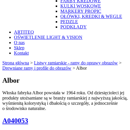
FARBY KREDOWE
KULKI WOSKOWE
MARKERY PROPIC
OŁÓWKI, KREDKI & WĘGLE
PĘDZLE
PODKŁADY
ARTITEQ
OŚWIETLENIE LIGHT & VISION
O nas
Sklep
Kontakt
Strona główna
>
Listwy ramiarskie - ramy do oprawy obrazów
>
Drewniane ramy i profile do obrazów
>
Albor
Albor
Włoska fabryka Albor powstała w 1964 roku. Od dziesięcioleci jej
produkty utożsamiane są w branży ramiarskiej z najwyższą jakością,
wyśmienitą kolorystyką i dbałością o szczegóły, a jednocześnie
o środowisko naturalne.
A040053