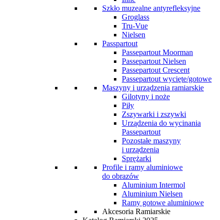
Szkło muzealne antyrefleksyjne
Groglass
Tru-Vue
Nielsen
Passpartout
Passepartout Moorman
Passepartout Nielsen
Passepartout Crescent
Passepartout wycięte/gotowe
Maszyny i urządzenia ramiarskie
Gilotyny i noże
Piły
Zszywarki i zszywki
Urządzenia do wycinania
Passepartout
Pozostałe maszyny
i urządzenia
Sprężarki
Profile i ramy aluminiowe
do obrazów
Aluminium Intermol
Aluminium Nielsen
Ramy gotowe aluminiowe
Akcesoria Ramiarskie