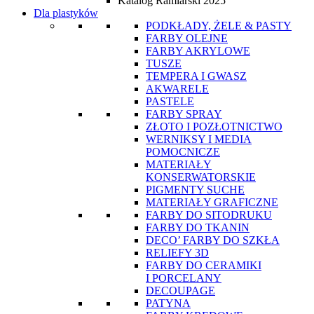
Katalog Ramiarski 2025
Dla plastyków
PODKŁADY, ŻELE & PASTY
FARBY OLEJNE
FARBY AKRYLOWE
TUSZE
TEMPERA I GWASZ
AKWARELE
PASTELE
FARBY SPRAY
ZŁOTO I POZŁOTNICTWO
WERNIKSY I MEDIA
POMOCNICZE
MATERIAŁY
KONSERWATORSKIE
PIGMENTY SUCHE
MATERIAŁY GRAFICZNE
FARBY DO SITODRUKU
FARBY DO TKANIN
DECO’ FARBY DO SZKŁA
RELIEFY 3D
FARBY DO CERAMIKI
I PORCELANY
DECOUPAGE
PATYNA