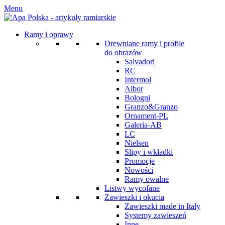
Menu
Ramy i oprawy
Drewniane ramy i profile
do obrazów
Salvadori
RC
Intermol
Albor
Bologni
Granzo&Granzo
Ornament-PL
Galeria-AB
LC
Nielsen
Slipy i wkładki
Promocje
Nowości
Ramy owalne
Listwy wycofane
Zawieszki i okucia
Zawieszki made in Italy
Systemy zawieszeń
Inne