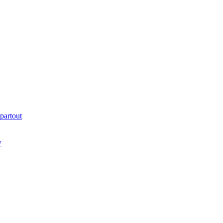
partout
w