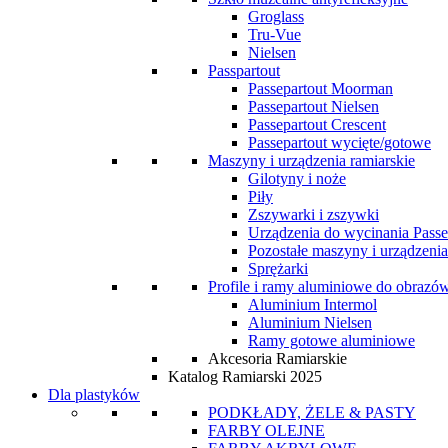
Groglass
Tru-Vue
Nielsen
Passpartout
Passepartout Moorman
Passepartout Nielsen
Passepartout Crescent
Passepartout wycięte/gotowe
Maszyny i urządzenia ramiarskie
Gilotyny i noże
Piły
Zszywarki i zszywki
Urządzenia do wycinania Passe
Pozostałe maszyny i urządzenia
Sprężarki
Profile i ramy aluminiowe do obrazó
Aluminium Intermol
Aluminium Nielsen
Ramy gotowe aluminiowe
Akcesoria Ramiarskie
Katalog Ramiarski 2025
Dla plastyków
PODKŁADY, ŻELE & PASTY
FARBY OLEJNE