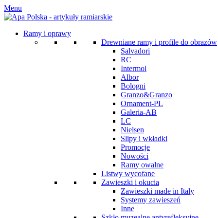
Menu
Ramy i oprawy
Drewniane ramy i profile do obrazów
Salvadori
RC
Intermol
Albor
Bologni
Granzo&Granzo
Ornament-PL
Galeria-AB
LC
Nielsen
Slipy i wkładki
Promocje
Nowości
Ramy owalne
Listwy wycofane
Zawieszki i okucia
Zawieszki made in Italy
Systemy zawieszeń
Inne
Szkło muzealne antyrefleksyjne