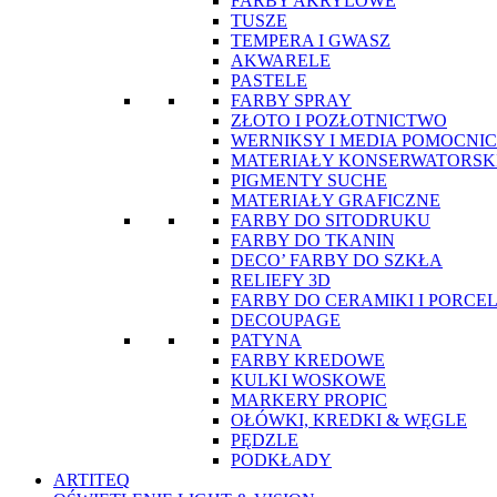
FARBY AKRYLOWE
TUSZE
TEMPERA I GWASZ
AKWARELE
PASTELE
FARBY SPRAY
ZŁOTO I POZŁOTNICTWO
WERNIKSY I MEDIA POMOCNI
MATERIAŁY KONSERWATORSK
PIGMENTY SUCHE
MATERIAŁY GRAFICZNE
FARBY DO SITODRUKU
FARBY DO TKANIN
DECO’ FARBY DO SZKŁA
RELIEFY 3D
FARBY DO CERAMIKI I PORCE
DECOUPAGE
PATYNA
FARBY KREDOWE
KULKI WOSKOWE
MARKERY PROPIC
OŁÓWKI, KREDKI & WĘGLE
PĘDZLE
PODKŁADY
ARTITEQ