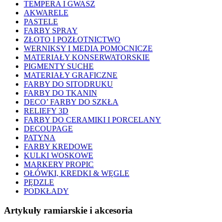
TEMPERA I GWASZ
AKWARELE
PASTELE
FARBY SPRAY
ZŁOTO I POZŁOTNICTWO
WERNIKSY I MEDIA POMOCNICZE
MATERIAŁY KONSERWATORSKIE
PIGMENTY SUCHE
MATERIAŁY GRAFICZNE
FARBY DO SITODRUKU
FARBY DO TKANIN
DECO’ FARBY DO SZKŁA
RELIEFY 3D
FARBY DO CERAMIKI I PORCELANY
DECOUPAGE
PATYNA
FARBY KREDOWE
KULKI WOSKOWE
MARKERY PROPIC
OŁÓWKI, KREDKI & WĘGLE
PĘDZLE
PODKŁADY
Artykuły ramiarskie i akcesoria