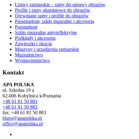
Listwy ramiarskie – ramy do oprawy obrazów
Profile i ramy aluminiowe do obrazów
Drewniane ramy i profile do obrazów
Passepartout, szkło muzealne i akcesoria
Passpartout
Szkło muzealne antyrefleksyjne
Podkłady i akcesoria
Zawieszki i okucia
Maszyny i urządzenia ramiarskie
Muzealnictwo
Wystawiennictwo
Kontakt
APA POLSKA
ul. Szkolna 19 a
62-006 Kobylnica k/Poznania
+48 61 81 50 881
+48 61 81 50 882
fax: +48 61 81 50 883
biuro@apapolska.pl
office@apapolska.pl