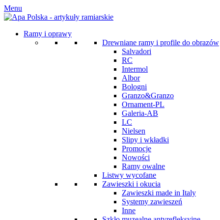
Menu
Ramy i oprawy
Drewniane ramy i profile do obrazów
Salvadori
RC
Intermol
Albor
Bologni
Granzo&Granzo
Ornament-PL
Galeria-AB
LC
Nielsen
Slipy i wkładki
Promocje
Nowości
Ramy owalne
Listwy wycofane
Zawieszki i okucia
Zawieszki made in Italy
Systemy zawieszeń
Inne
Szkło muzealne antyrefleksyjne