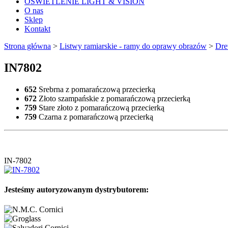
OŚWIETLENIE LIGHT & VISION
O nas
Sklep
Kontakt
Strona główna
>
Listwy ramiarskie - ramy do oprawy obrazów
>
Dre
IN7802
652
Srebrna z pomarańczową przecierką
672
Złoto szampańskie z pomarańczową przecierką
759
Stare złoto z pomarańczową przecierką
759
Czarna z pomarańczową przecierką
IN-7802
Jesteśmy autoryzowanym dystrybutorem: