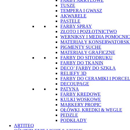
FARBY AKRYLOWE
TUSZE
TEMPERA I GWASZ
AKWARELE
PASTELE
FARBY SPRAY
ZŁOTO I POZŁOTNICTWO
WERNIKSY I MEDIA POMOCNI
MATERIAŁY KONSERWATORSK
PIGMENTY SUCHE
MATERIAŁY GRAFICZNE
FARBY DO SITODRUKU
FARBY DO TKANIN
DECO’ FARBY DO SZKŁA
RELIEFY 3D
FARBY DO CERAMIKI I PORCE
DECOUPAGE
PATYNA
FARBY KREDOWE
KULKI WOSKOWE
MARKERY PROPIC
OŁÓWKI, KREDKI & WĘGLE
PĘDZLE
PODKŁADY
ARTITEQ