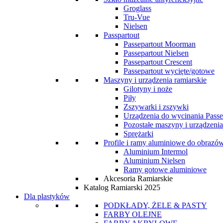
Groglass
Tru-Vue
Nielsen
Passpartout
Passepartout Moorman
Passepartout Nielsen
Passepartout Crescent
Passepartout wycięte/gotowe
Maszyny i urządzenia ramiarskie
Gilotyny i noże
Piły
Zszywarki i zszywki
Urządzenia do wycinania Passe
Pozostałe maszyny i urządzenia
Sprężarki
Profile i ramy aluminiowe do obrazó
Aluminium Intermol
Aluminium Nielsen
Ramy gotowe aluminiowe
Akcesoria Ramiarskie
Katalog Ramiarski 2025
Dla plastyków
PODKŁADY, ŻELE & PASTY
FARBY OLEJNE