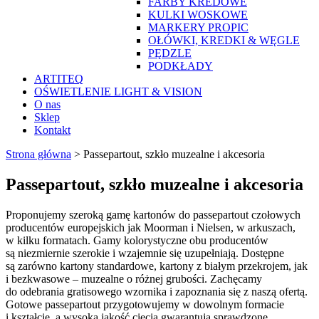
FARBY KREDOWE
KULKI WOSKOWE
MARKERY PROPIC
OŁÓWKI, KREDKI & WĘGLE
PĘDZLE
PODKŁADY
ARTITEQ
OŚWIETLENIE LIGHT & VISION
O nas
Sklep
Kontakt
Strona główna
>
Passepartout, szkło muzealne i akcesoria
Passepartout, szkło muzealne i akcesoria
Proponujemy szeroką gamę kartonów do passepartout czołowych
producentów europejskich jak Moorman i Nielsen, w arkuszach,
w kilku formatach. Gamy kolorystyczne obu producentów
są niezmiernie szerokie i wzajemnie się uzupełniają. Dostępne
są zarówno kartony standardowe, kartony z białym przekrojem, jak
i bezkwasowe – muzealne o różnej grubości. Zachęcamy
do odebrania gratisowego wzornika i zapoznania się z naszą ofertą.
Gotowe passepartout przygotowujemy w dowolnym formacie
i kształcie, a wysoką jakość cięcia gwarantują sprawdzone