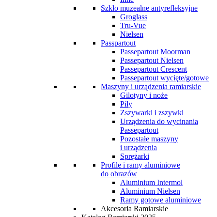
Szkło muzealne antyrefleksyjne
Groglass
Tru-Vue
Nielsen
Passpartout
Passepartout Moorman
Passepartout Nielsen
Passepartout Crescent
Passepartout wycięte/gotowe
Maszyny i urządzenia ramiarskie
Gilotyny i noże
Piły
Zszywarki i zszywki
Urządzenia do wycinania
Passepartout
Pozostałe maszyny
i urządzenia
Sprężarki
Profile i ramy aluminiowe
do obrazów
Aluminium Intermol
Aluminium Nielsen
Ramy gotowe aluminiowe
Akcesoria Ramiarskie