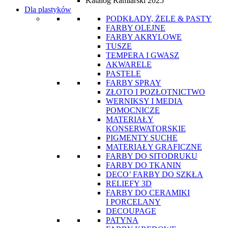
Katalog Ramiarski 2025
Dla plastyków
PODKŁADY, ŻELE & PASTY
FARBY OLEJNE
FARBY AKRYLOWE
TUSZE
TEMPERA I GWASZ
AKWARELE
PASTELE
FARBY SPRAY
ZŁOTO I POZŁOTNICTWO
WERNIKSY I MEDIA
POMOCNICZE
MATERIAŁY
KONSERWATORSKIE
PIGMENTY SUCHE
MATERIAŁY GRAFICZNE
FARBY DO SITODRUKU
FARBY DO TKANIN
DECO’ FARBY DO SZKŁA
RELIEFY 3D
FARBY DO CERAMIKI
I PORCELANY
DECOUPAGE
PATYNA