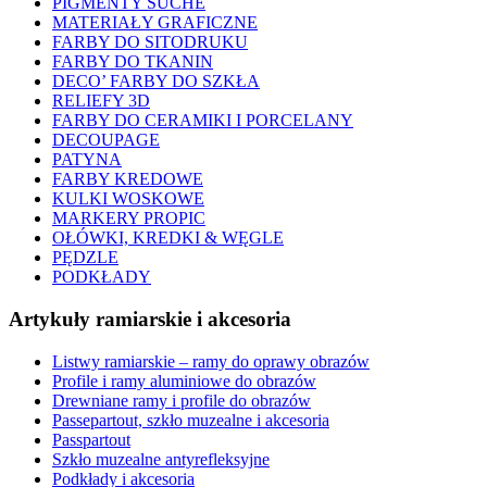
PIGMENTY SUCHE
MATERIAŁY GRAFICZNE
FARBY DO SITODRUKU
FARBY DO TKANIN
DECO’ FARBY DO SZKŁA
RELIEFY 3D
FARBY DO CERAMIKI I PORCELANY
DECOUPAGE
PATYNA
FARBY KREDOWE
KULKI WOSKOWE
MARKERY PROPIC
OŁÓWKI, KREDKI & WĘGLE
PĘDZLE
PODKŁADY
Artykuły ramiarskie i akcesoria
Listwy ramiarskie – ramy do oprawy obrazów
Profile i ramy aluminiowe do obrazów
Drewniane ramy i profile do obrazów
Passepartout, szkło muzealne i akcesoria
Passpartout
Szkło muzealne antyrefleksyjne
Podkłady i akcesoria