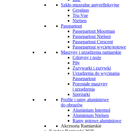
Szkło muzealne antyrefleksyjne
Groglass
Tru-Vue
Nielsen
Passpartout
Passepartout Moorman
Passepartout Nielsen
Passepartout Crescent
Passepartout wycięte/gotowe
Maszyny i urządzenia ramiarskie
Gilotyny i noże
Piły
Zszywarki i zszywki
Urządzenia do wycinania
Passepartout
Pozostałe maszyny
i urządzenia
Sprężarki
Profile i ramy aluminiowe
do obrazów
Aluminium Intermol
Aluminium Nielsen
Ramy gotowe aluminiowe
Akcesoria Ramiarskie