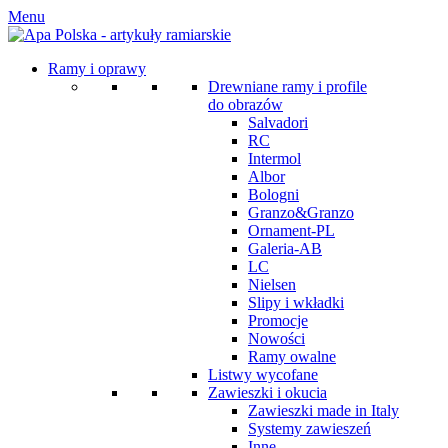
Menu
Ramy i oprawy
Drewniane ramy i profile
do obrazów
Salvadori
RC
Intermol
Albor
Bologni
Granzo&Granzo
Ornament-PL
Galeria-AB
LC
Nielsen
Slipy i wkładki
Promocje
Nowości
Ramy owalne
Listwy wycofane
Zawieszki i okucia
Zawieszki made in Italy
Systemy zawieszeń
Inne