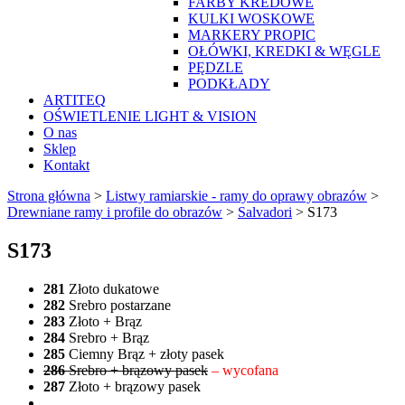
FARBY KREDOWE
KULKI WOSKOWE
MARKERY PROPIC
OŁÓWKI, KREDKI & WĘGLE
PĘDZLE
PODKŁADY
ARTITEQ
OŚWIETLENIE LIGHT & VISION
O nas
Sklep
Kontakt
Strona główna
>
Listwy ramiarskie - ramy do oprawy obrazów
>
Drewniane ramy i profile do obrazów
>
Salvadori
>
S173
S173
281
Złoto dukatowe
282
Srebro postarzane
283
Złoto + Brąz
284
Srebro + Brąz
285
Ciemny Brąz + złoty pasek
286
Srebro + brązowy pasek
– wycofana
287
Złoto + brązowy pasek