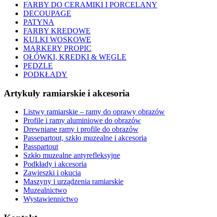
FARBY DO CERAMIKI I PORCELANY
DECOUPAGE
PATYNA
FARBY KREDOWE
KULKI WOSKOWE
MARKERY PROPIC
OŁÓWKI, KREDKI & WĘGLE
PĘDZLE
PODKŁADY
Artykuły ramiarskie i akcesoria
Listwy ramiarskie – ramy do oprawy obrazów
Profile i ramy aluminiowe do obrazów
Drewniane ramy i profile do obrazów
Passepartout, szkło muzealne i akcesoria
Passpartout
Szkło muzealne antyrefleksyjne
Podkłady i akcesoria
Zawieszki i okucia
Maszyny i urządzenia ramiarskie
Muzealnictwo
Wystawiennictwo