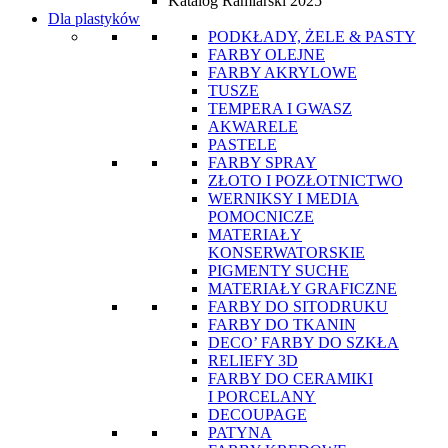
Katalog Ramiarski 2025
Dla plastyków
PODKŁADY, ŻELE & PASTY
FARBY OLEJNE
FARBY AKRYLOWE
TUSZE
TEMPERA I GWASZ
AKWARELE
PASTELE
FARBY SPRAY
ZŁOTO I POZŁOTNICTWO
WERNIKSY I MEDIA
POMOCNICZE
MATERIAŁY
KONSERWATORSKIE
PIGMENTY SUCHE
MATERIAŁY GRAFICZNE
FARBY DO SITODRUKU
FARBY DO TKANIN
DECO’ FARBY DO SZKŁA
RELIEFY 3D
FARBY DO CERAMIKI
I PORCELANY
DECOUPAGE
PATYNA