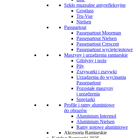
Szkło muzealne antyrefleksyjne
Groglass
Tru-Vue
Nielsen
Passpartout
Passepartout Moorman
Passepartout Nielsen
Passepartout Crescent
Passepartout wycięte/gotowe
Maszyny i urządzenia ramiarskie
Gilotyny i noże
Piły
Zszywarki i zszywki
Urządzenia do wycinania
Passepartout
Pozostałe maszyny
i urządzenia
Sprężarki
Profile i ramy aluminiowe
do obrazów
Aluminium Intermol
Aluminium Nielsen
Ramy gotowe aluminiowe
Akcesoria Ramiarskie