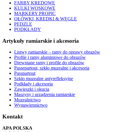
FARBY KREDOWE
KULKI WOSKOWE
MARKERY PROPIC
OŁÓWKI, KREDKI & WĘGLE
PĘDZLE
PODKŁADY
Artykuły ramiarskie i akcesoria
Listwy ramiarskie – ramy do oprawy obrazów
Profile i ramy aluminiowe do obrazów
Drewniane ramy i profile do obrazów
Passepartout, szkło muzealne i akcesoria
Passpartout
Szkło muzealne antyrefleksyjne
Podkłady i akcesoria
Zawieszki i okucia
Maszyny i urządzenia ramiarskie
Muzealnictwo
Wystawiennictwo
Kontakt
APA POLSKA