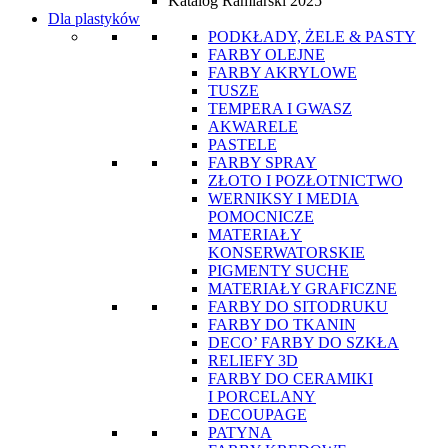
Katalog Ramiarski 2025
Dla plastyków
PODKŁADY, ŻELE & PASTY
FARBY OLEJNE
FARBY AKRYLOWE
TUSZE
TEMPERA I GWASZ
AKWARELE
PASTELE
FARBY SPRAY
ZŁOTO I POZŁOTNICTWO
WERNIKSY I MEDIA
POMOCNICZE
MATERIAŁY
KONSERWATORSKIE
PIGMENTY SUCHE
MATERIAŁY GRAFICZNE
FARBY DO SITODRUKU
FARBY DO TKANIN
DECO’ FARBY DO SZKŁA
RELIEFY 3D
FARBY DO CERAMIKI
I PORCELANY
DECOUPAGE
PATYNA