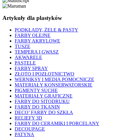
Artykuły dla plastyków
PODKŁADY, ŻELE & PASTY
FARBY OLEJNE
FARBY AKRYLOWE
TUSZE
TEMPERA I GWASZ
AKWARELE
PASTELE
FARBY SPRAY
ZŁOTO I POZŁOTNICTWO
WERNIKSY I MEDIA POMOCNICZE
MATERIAŁY KONSERWATORSKIE
PIGMENTY SUCHE
MATERIAŁY GRAFICZNE
FARBY DO SITODRUKU
FARBY DO TKANIN
DECO’ FARBY DO SZKŁA
RELIEFY 3D
FARBY DO CERAMIKI I PORCELANY
DECOUPAGE
PATYNA