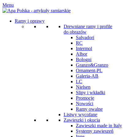
Menu
Ramy i oprawy
Drewniane ramy i profile
do obrazów
Salvadori
RC
Intermol
Albor
Bologni
Granzo&Granzo
Ornament-PL
Galeria-AB
LC
Nielsen
Slipy i wkładki
Promocje
Nowości
Ramy owalne
Listwy wycofane
Zawieszki i okucia
Zawieszki made in Italy
Systemy zawieszeń
Inne