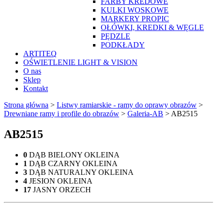
FARBY KREDOWE
KULKI WOSKOWE
MARKERY PROPIC
OŁÓWKI, KREDKI & WĘGLE
PĘDZLE
PODKŁADY
ARTITEQ
OŚWIETLENIE LIGHT & VISION
O nas
Sklep
Kontakt
Strona główna
>
Listwy ramiarskie - ramy do oprawy obrazów
>
Drewniane ramy i profile do obrazów
>
Galeria-AB
>
AB2515
AB2515
0
DĄB BIELONY OKLEINA
1
DĄB CZARNY OKLEINA
3
DĄB NATURALNY OKLEINA
4
JESION OKLEINA
17
JASNY ORZECH