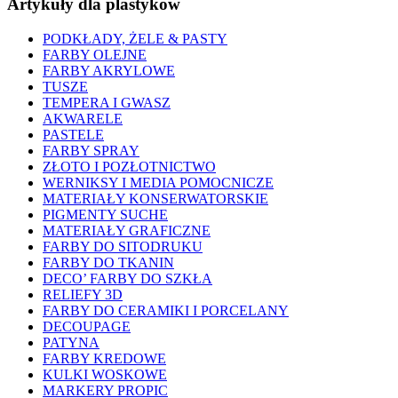
Artykuły dla plastyków
PODKŁADY, ŻELE & PASTY
FARBY OLEJNE
FARBY AKRYLOWE
TUSZE
TEMPERA I GWASZ
AKWARELE
PASTELE
FARBY SPRAY
ZŁOTO I POZŁOTNICTWO
WERNIKSY I MEDIA POMOCNICZE
MATERIAŁY KONSERWATORSKIE
PIGMENTY SUCHE
MATERIAŁY GRAFICZNE
FARBY DO SITODRUKU
FARBY DO TKANIN
DECO’ FARBY DO SZKŁA
RELIEFY 3D
FARBY DO CERAMIKI I PORCELANY
DECOUPAGE
PATYNA
FARBY KREDOWE
KULKI WOSKOWE
MARKERY PROPIC