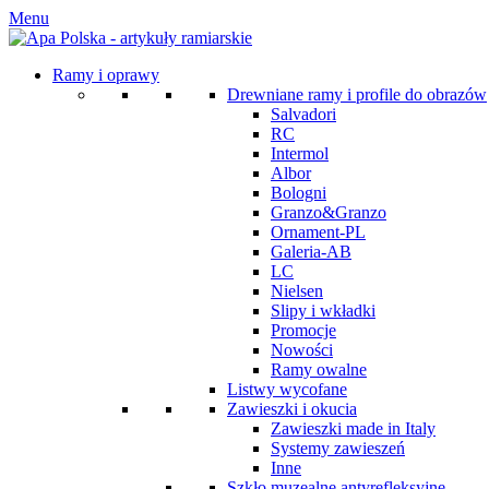
Menu
Ramy i oprawy
Drewniane ramy i profile do obrazów
Salvadori
RC
Intermol
Albor
Bologni
Granzo&Granzo
Ornament-PL
Galeria-AB
LC
Nielsen
Slipy i wkładki
Promocje
Nowości
Ramy owalne
Listwy wycofane
Zawieszki i okucia
Zawieszki made in Italy
Systemy zawieszeń
Inne
Szkło muzealne antyrefleksyjne