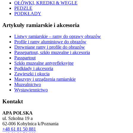
OŁÓWKI, KREDKI & WĘGLE
PĘDZLE
PODKŁADY
Artykuły ramiarskie i akcesoria
Listwy ramiarskie – ramy do oprawy obrazów
Profile i ramy aluminiowe do obrazów
Drewniane ramy i profile do obrazów
Passepartout, szkło muzealne i akcesoria
Passpartout
Szkło muzealne antyrefleksyjne
Podkłady i akcesoria
Zawieszki i okucia
Maszyny i urządzenia ramiarskie
Muzealnictwo
Wystawiennictwo
Kontakt
APA POLSKA
ul. Szkolna 19 a
62-006 Kobylnica k/Poznania
+48 61 81 50 881