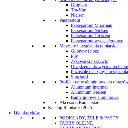
Groglass
Tru-Vue
Nielsen
Passpartout
Passepartout Moorman
Passepartout Nielsen
Passepartout Crescent
Passepartout wycięte/gotowe
Maszyny i urządzenia ramiarskie
Gilotyny i noże
Piły
Zszywarki i zszywki
Urządzenia do wycinania Passe
Pozostałe maszyny i urządzenia
Sprężarki
Profile i ramy aluminiowe do obrazó
Aluminium Intermol
Aluminium Nielsen
Ramy gotowe aluminiowe
Akcesoria Ramiarskie
Katalog Ramiarski 2025
Dla plastyków
PODKŁADY, ŻELE & PASTY
FARBY OLEJNE