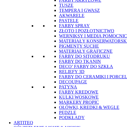
FARBY AKRYLOWE
TUSZE
TEMPERA I GWASZ
AKWARELE
PASTELE
FARBY SPRAY
ZŁOTO I POZŁOTNICTWO
WERNIKSY I MEDIA POMOCNI
MATERIAŁY KONSERWATORSK
PIGMENTY SUCHE
MATERIAŁY GRAFICZNE
FARBY DO SITODRUKU
FARBY DO TKANIN
DECO’ FARBY DO SZKŁA
RELIEFY 3D
FARBY DO CERAMIKI I PORCE
DECOUPAGE
PATYNA
FARBY KREDOWE
KULKI WOSKOWE
MARKERY PROPIC
OŁÓWKI, KREDKI & WĘGLE
PĘDZLE
PODKŁADY
ARTITEQ