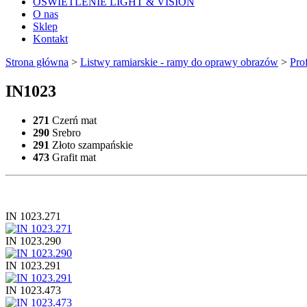
OŚWIETLENIE LIGHT & VISION
O nas
Sklep
Kontakt
Strona główna
>
Listwy ramiarskie - ramy do oprawy obrazów
>
Pro
IN1023
271
Czerń mat
290
Srebro
291
Złoto szampańskie
473
Grafit mat
IN 1023.271
IN 1023.290
IN 1023.291
IN 1023.473